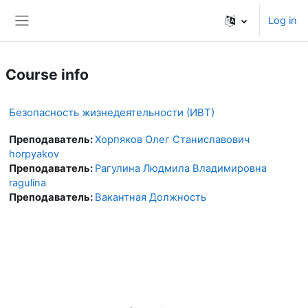
Skip to main content
Log in
Side panel
Course info
Безопасность жизнедеятельности (ИВТ)
Преподаватель:
Хорпяков Олег Станиславович
horpyakov
Преподаватель:
Рагулина Людмила Владимировна
ragulina
Преподаватель:
Вакантная Должность