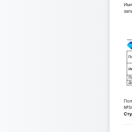
Имя
зап
Пол
№5
Сту