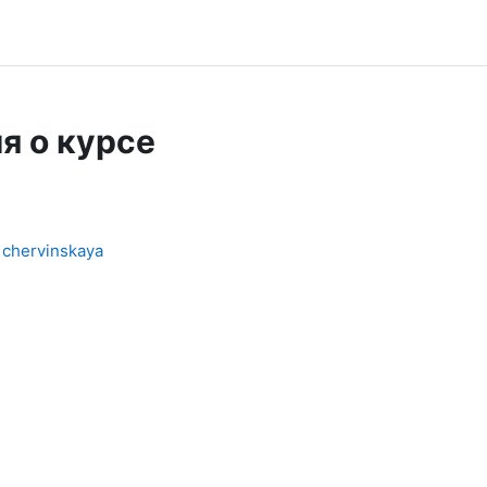
я о курсе
chervinskaya