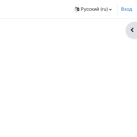
Русский ‎(ru)‎
Вход
От