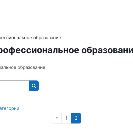
фессиональное образование
рофессиональное образован
Поиск курса
атегории
Предыдущая страница
Страница 1
Страница 2
«
1
2