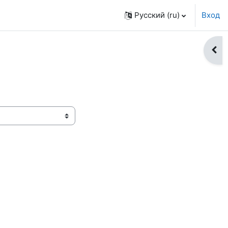
Русский ‎(ru)‎
Вход
Откр
аница